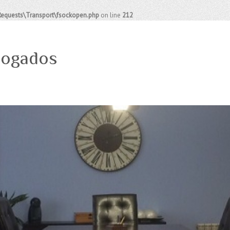
Requests\Transport\fsockopen.php
on line
212
bogados