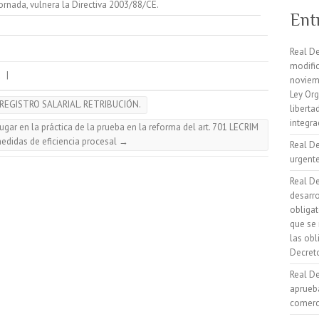
ornada, vulnera la Directiva 2003/88/CE.
Ent
Real De
modific
d
|
noviemb
Ley Org
.REGISTRO SALARIAL. RETRIBUCIÓN.
liberta
integra
ugar en la práctica de la prueba en la reforma del art. 701 LECRIM
medidas de eficiencia procesal
→
Real De
urgente
Real De
desarro
obligat
que se 
las obl
Decret
Real De
aprueb
comerci