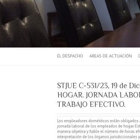
EL DESPACHO
AREAS DE ACTUACIÓN
STJUE C-531/23, 19 de 
HOGAR. JORNADA LABO
TRABAJO EFECTIVO.
Los empleadores domésticos están obligados a
jornada laboral de los empleados de hogar. Es
manera objetiva y fiable el número de horas ef
interpretación de los órganos jurisdiccionales 