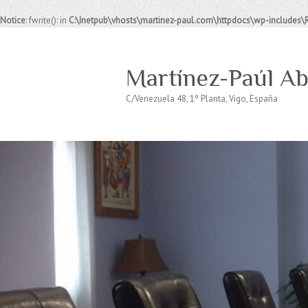
Notice
: fwrite(): in
C:\Inetpub\vhosts\martinez-paul.com\httpdocs\wp-includes\
Martínez-Paúl A
C/Venezuela 48, 1º Planta, Vigo, España