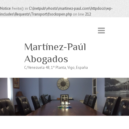
Notice
: fwrite(): in
C:\Inetpub\vhosts\martinez-paul.com\httpdocs\wp-
includes\Requests\Transport\fsockopen.php
on line
212
Martínez-Paúl
Abogados
C/Venezuela 48, 1º Planta, Vigo, España