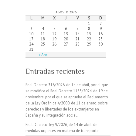
AGOSTO 2026
L
M
X
J
V
S
D
1
2
3
4
5
6
7
8
9
10
11
12
13
14
15
16
17
18
19
20
21
22
23
24
25
26
27
28
29
30
31
« Abr
Entradas recientes
Real Decreto 316/2026, de 14 de abril, por el que
se modifica el Real Decreto 1155/2024, de 19 de
noviembre, por el que se aprueba el Reglamento
de la Ley Orgánica 4/2000, de 11 de enero, sobre
derechos y libertades de los extranjeros en
España y su integración social.
Real Decreto-ley 9/2026, de 14 de abril, de
medidas urgentes en materia de transporte.